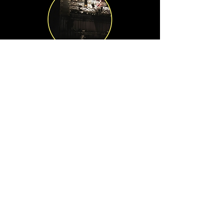
Sonorisation, éclairage, vidéo, scène, structure, distribution électrique
AQUITAINE AUDIO
18 rue Édouard Faure
33300 Bordeaux
tél : +33 (0)5 56 86 12 30
© Aquitaine Audio 2018
​Sarl au capital de 3000€
Immatriculation le
30-01-2004
RCS Bordeaux
451 813 455
TVA Intracom FR13451813455
Contactez-nous !