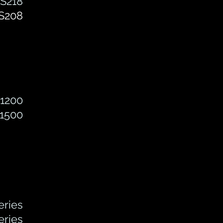
S218
S208
 1200
1500
eries
eries