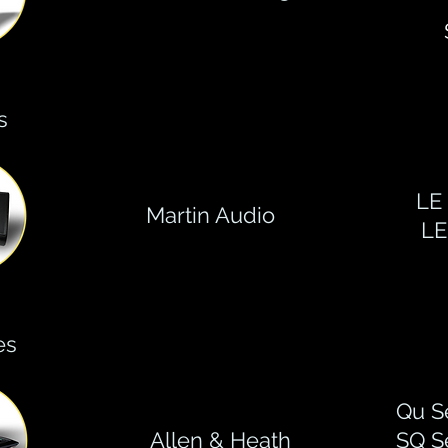
s
LE
Martin Audio
LE
es
Qu S
Allen & Heath
SQ S