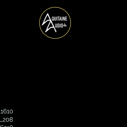
L1610
L208